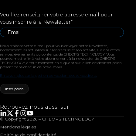
Veuillez renseigner votre adresse email pour
vous inscrire à la Newsletter
*
Nous traitons votre e-mail pour vous envoyer notre Newsletter,
notamment les actualités sur l’entreprise et son activité, sur nos offres,
services, événements ou contenus de CHEOPS TECHNOLOGY. Vous
pouvez mettre fin à votre abonnement à la newsletter de CHEOPS
TECHNOLOGY, à tout moment en cliquant sur le lien de désinscription
présent dans chacun de nos e-mails.
En savoir plus sur la gestion de vos données et vos droits
.
Retrouvez-nous aussi sur :
© Copyright 2026 – CHEOPS TECHNOLOGY
Mentions légales
Politique de confidentialité