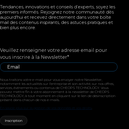
Tendances, innovations et conseils d’experts, soyez les
premiers informés. Rejoignez notre communauté dès
aujourd'hui et recevez directement dans votre boîte
mail des contenus inspirants, des astuces pratiques et
bien plus encore.
Veuillez renseigner votre adresse email pour
vous inscrire à la Newsletter
*
Nous traitons votre e-mail pour vous envoyer notre Newsletter,
notamment les actualités sur l’entreprise et son activité, sur nos offres,
services, événements ou contenus de CHEOPS TECHNOLOGY. Vous
pouvez mettre fin à votre abonnement à la newsletter de CHEOPS
TECHNOLOGY, à tout moment en cliquant sur le lien de désinscription
présent dans chacun de nos e-mails.
En savoir plus sur la gestion de vos données et vos droits
.