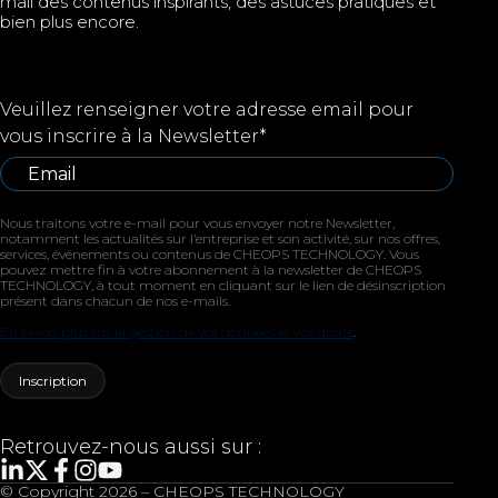
mail des contenus inspirants, des astuces pratiques et
bien plus encore.
Veuillez renseigner votre adresse email pour
vous inscrire à la Newsletter
*
Nous traitons votre e-mail pour vous envoyer notre Newsletter,
notamment les actualités sur l’entreprise et son activité, sur nos offres,
services, événements ou contenus de CHEOPS TECHNOLOGY. Vous
pouvez mettre fin à votre abonnement à la newsletter de CHEOPS
TECHNOLOGY, à tout moment en cliquant sur le lien de désinscription
présent dans chacun de nos e-mails.
En savoir plus sur la gestion de vos données et vos droits
.
Retrouvez-nous aussi sur :
© Copyright 2026 – CHEOPS TECHNOLOGY