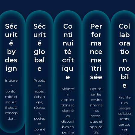
Séc
Séc
Co
Per
Col
urit
urit
nti
for
lab
é
é
nui
ma
ora
by
glo
té
nce
tio
des
bal
crit
ma
n
ign
e
iqu
îtri
mo
e
sée
bil
Intégre
Protég
e
r
er
Mainte
Optimi
confor
accès,
nir
ser les
mité et
échan
Facilite
applica
enviro
sécurit
ges,
r les
tions et
nneme
é dès la
réseau
usages
donné
nts
concep
x,
collabo
es
techni
tion.
postes
ratifs,
disponi
ques et
et
partou
bles en
applica
donné
t et
perma
tifs.
es.