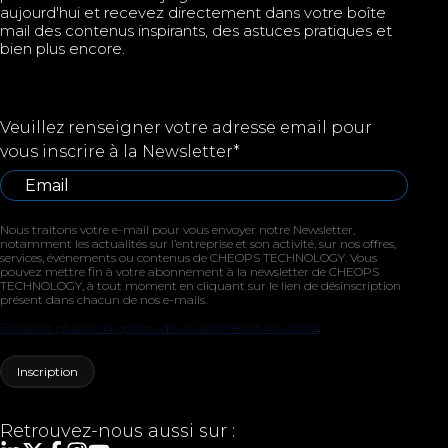
aujourd'hui et recevez directement dans votre boîte
mail des contenus inspirants, des astuces pratiques et
bien plus encore.
Veuillez renseigner votre adresse email pour
vous inscrire à la Newsletter
*
Nous traitons votre e-mail pour vous envoyer notre Newsletter,
notamment les actualités sur l’entreprise et son activité, sur nos offres,
services, événements ou contenus de CHEOPS TECHNOLOGY. Vous
pouvez mettre fin à votre abonnement à la newsletter de CHEOPS
TECHNOLOGY, à tout moment en cliquant sur le lien de désinscription
présent dans chacun de nos e-mails.
En savoir plus sur la gestion de vos données et vos droits
.
Retrouvez-nous aussi sur :